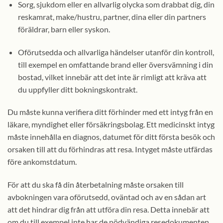
Sorg, sjukdom eller en allvarlig olycka som drabbat dig, din
reskamrat, make/hustru, partner, dina eller din partners
föräldrar, barn eller syskon.
Oförutsedda och allvarliga händelser utanför din kontroll,
till exempel en omfattande brand eller översvämning i din
bostad, vilket innebär att det inte är rimligt att kräva att
du uppfyller ditt bokningskontrakt.
Du måste kunna verifiera ditt förhinder med ett intyg från en
läkare, myndighet eller försäkringsbolag. Ett medicinskt intyg
måste innehålla en diagnos, datumet för ditt första besök och
orsaken till att du förhindras att resa. Intyget måste utfärdas
före ankomstdatum.
För att du ska få din återbetalning måste orsaken till
avbokningen vara oförutsedd, oväntad och av en sådan art
att det hindrar dig från att utföra din resa. Detta innebär att
om du till exempel inte har de nödvändiga resedokumenten