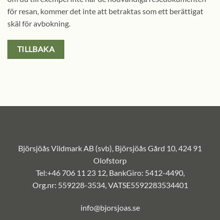
för resan, kommer det inte att betraktas som ett berättigat
skäl för avbokning.
TILLBAKA
Björsjöås Vildmark AB (svb), Björsjöås Gård 10, 424 91
Olofstorp
Tel:+46 706 11 23 12, BankGiro: 5412-4490,
Org.nr: 559228-3534, VATSE5592283534401
info@bjorsjoas.se