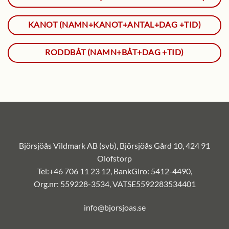
KANOT (NAMN+KANOT+ANTAL+DAG +TID)
RODDBÅT (NAMN+BÅT+DAG +TID)
Björsjöås Vildmark AB (svb), Björsjöås Gård 10, 424 91
Olofstorp
Tel:+46 706 11 23 12, BankGiro: 5412-4490,
Org.nr: 559228-3534, VATSE5592283534401
info@bjorsjoas.se