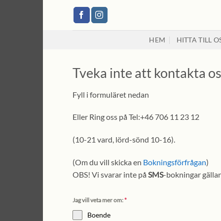
Skip
to
content
HEM
HITTA TILL O
Tveka inte att kontakta os
Fyll i formuläret nedan
Eller Ring oss på Tel:+46 706 11 23 12
(10-21 vard, lörd-sönd 10-16).
(Om du vill skicka en
Bokningsförfrågan
)
OBS! Vi svarar inte på
SMS
-bokningar gällan
Jag vill veta mer om:
*
Boende