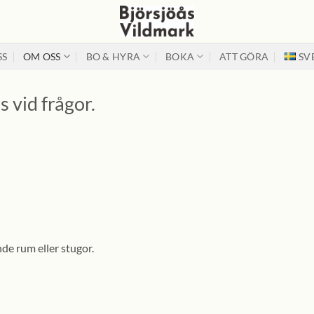
SS
OM OSS
BO & HYRA
BOKA
ATT GÖRA
SV
s vid frågor.
de rum eller stugor.