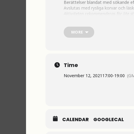
Berättelser blandat med sökande ef
Avslutas med rysliga korvar och lä
Aktiviteten rekommenderas för lite s
PRIS: 200 kr/person
MORE
Boka din biljett här
Här ingår
Spännande berättelser med rys
Time
Ficklampor
November 12, 2021
17:00
-
19:00
(GM
Sökande efter ledtrådar med h
Rysliga korvar och läskiga m
Eldstad och bänkar i skogen
CALENDAR
GOOGLECAL
Regnskydd vid behov