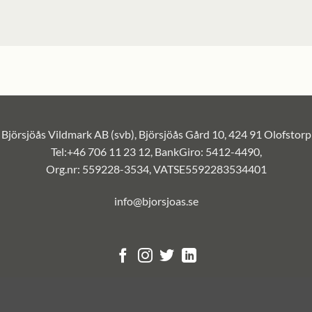
Björsjöås Vildmark AB (svb), Björsjöås Gård 10, 424 91 Olofstorp
Tel:+46 706 11 23 12, BankGiro: 5412-4490,
Org.nr: 559228-3534, VATSE5592283534401
info@bjorsjoas.se