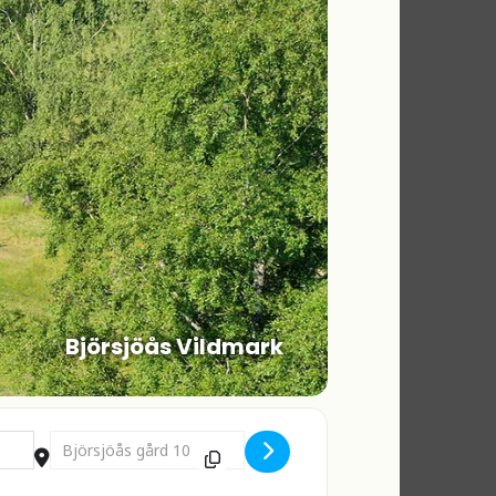
Björsjöås Vildmark
Destination Address - MYS och RYS [TxA9HUT9S]