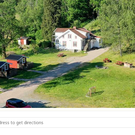
ch RYS [6ith1Gbrk]