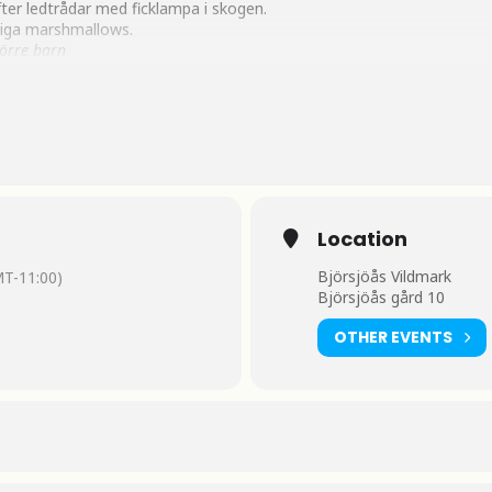
ter ledtrådar med ficklampa i skogen.
skiga marshmallows.
törre barn
inslag med certifierade naturguider
Location
Björsjöås Vildmark
T-11:00)
Björsjöås gård 10
jälp av ficklampa i skogen
OTHER EVENTS
arshmallows