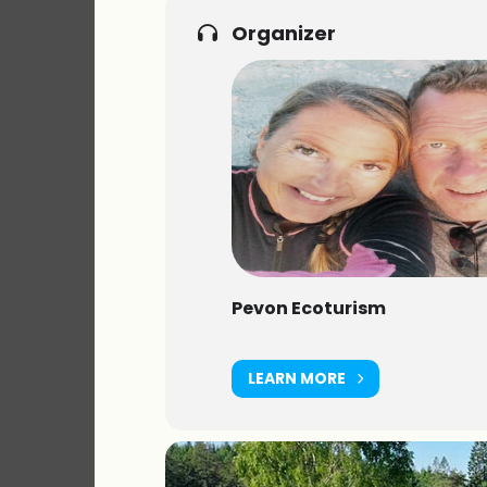
Organizer
Välkomna!
Peter och Yvonne
Pevon Ecoturism
LEARN MORE