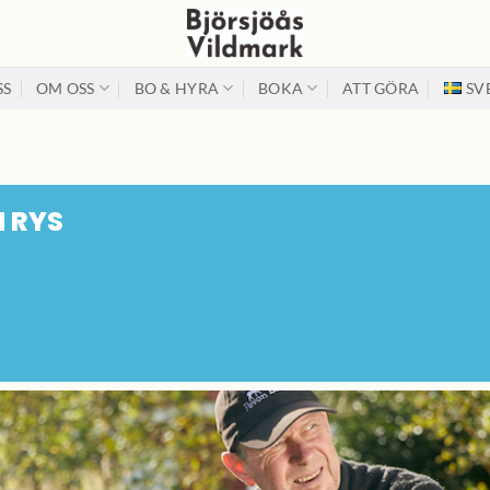
SS
OM OSS
BO & HYRA
BOKA
ATT GÖRA
SV
 RYS