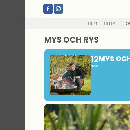
Skip
to
content
HEM
HITTA TILL O
MYS OCH RYS
12
MYS OCH
NOV